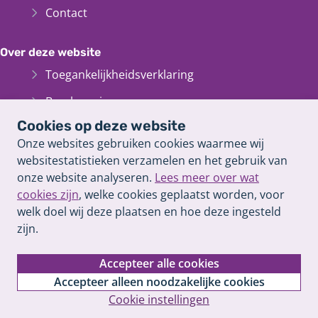
Contact
Over deze website
Toegankelijkheidsverklaring
Bescherming persoonsgegevens
Cookies op deze website
Informatiebeveiliging
Onze websites gebruiken cookies waarmee wij
Cookieverklaring
websitestatistieken verzamelen en het gebruik van
onze website analyseren.
Lees meer over wat
Proclaimer
cookies zijn
, welke cookies geplaatst worden, voor
Archief van deze
website
(Verwijst
welk doel wij deze plaatsen en hoe deze ingesteld
naar
zijn.
een
andere
Accepteer alle cookies
website)
Accepteer alleen noodzakelijke cookies
Cookie instellingen
Inhoudsopgave