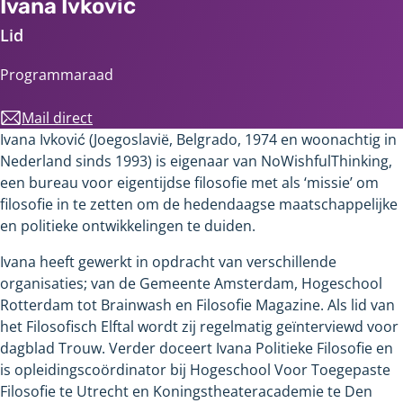
Ivana Ivković
Lid
Programmaraad
Mail direct
trendbureau@overijssel.nl
Ivana Ivković (Joegoslavië, Belgrado, 1974 en woonachtig in
Nederland sinds 1993) is eigenaar van NoWishfulThinking,
een bureau voor eigentijdse filosofie met als ‘missie’ om
filosofie in te zetten om de hedendaagse maatschappelijke
en politieke ontwikkelingen te duiden.
Ivana heeft gewerkt in opdracht van verschillende
organisaties; van de Gemeente Amsterdam, Hogeschool
Rotterdam tot Brainwash en Filosofie Magazine. Als lid van
het Filosofisch Elftal wordt zij regelmatig geïnterviewd voor
dagblad Trouw. Verder doceert Ivana Politieke Filosofie en
is opleidingscoördinator bij Hogeschool Voor Toegepaste
Filosofie te Utrecht en Koningstheateracademie te Den