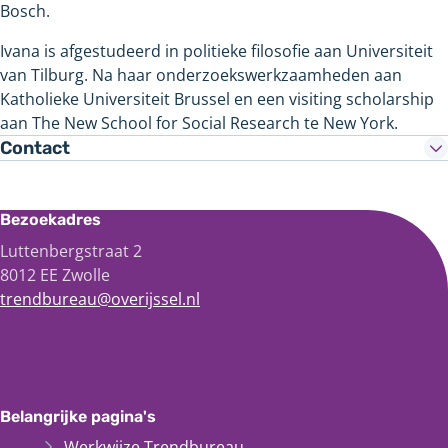
Bosch.
Ivana is afgestudeerd in politieke filosofie aan Universiteit
van Tilburg. Na haar onderzoekswerkzaamheden aan
Katholieke Universiteit Brussel en een visiting scholarship
aan The New School for Social Research te New York.
Meer
Contact
informatie
Bezoekadres
Luttenbergstraat 2
8012 EE Zwolle
trendbureau@overijssel.nl
Belangrijke pagina's
Werkwijze Trendbureau