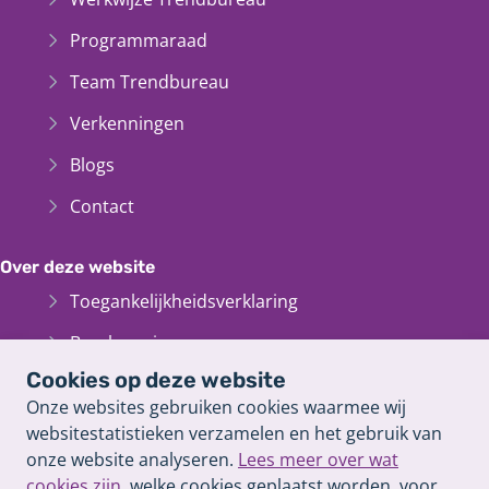
Programmaraad
Team Trendbureau
Verkenningen
Blogs
Contact
Over deze website
Toegankelijkheidsverklaring
Bescherming persoonsgegevens
Cookies op deze website
Informatiebeveiliging
Onze websites gebruiken cookies waarmee wij
Cookieverklaring
websitestatistieken verzamelen en het gebruik van
onze website analyseren.
Lees meer over wat
Proclaimer
cookies zijn
, welke cookies geplaatst worden, voor