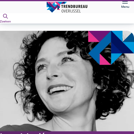
Direct
Menu
naar
Openen
hoofdinhoud
Zoeken